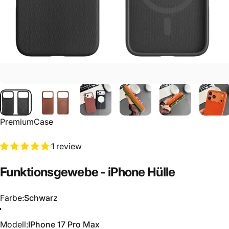
PremiumCase
1 review
Funktionsgewebe
-
iPhone
Hülle
Farbe
Farbe:
Schwarz
Schwarz
Violett
Grün
Siena
Blau
Modell
Modell:
IPhone 17 Pro Max